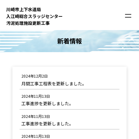
内
川崎市上下⽔道局
容
⼊江崎総合スラッジセンター
を
汚泥処理施設更新⼯事
ス
キ
新着情報
ッ
プ
2024年12月2日
月間工事工程表を更新しました。
2024年11月13日
工事進捗を更新しました。
2024年11月13日
工事進捗を更新しました。
2024年11月13日