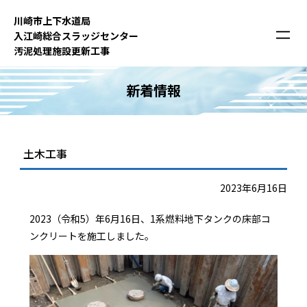
内
川崎市上下⽔道局
容
⼊江崎総合スラッジセンター
を
汚泥処理施設更新⼯事
ス
キ
新着情報
ッ
プ
土木工事
2023年6月16日
2023（令和5）年6月16日、1系燃料地下タンクの床部コ
ンクリートを施工しました。