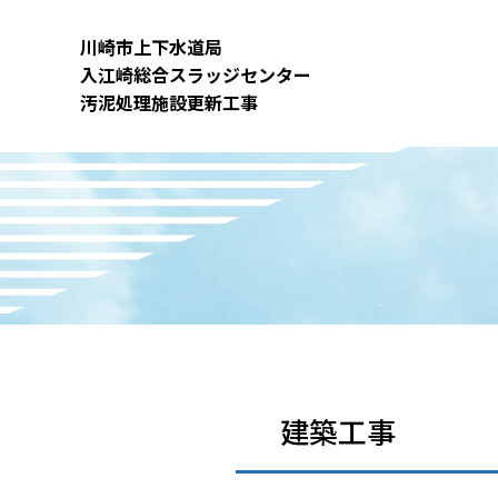
内
容
川崎市上下⽔道局
を
⼊江崎総合スラッジセンター
ス
汚泥処理施設更新⼯事
キ
ッ
プ
建築工事