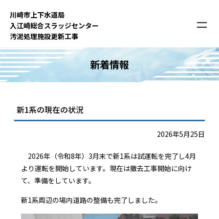
内
川崎市上下⽔道局
容
⼊江崎総合スラッジセンター
を
汚泥処理施設更新⼯事
ス
キ
新着情報
ッ
プ
新1系の現在の状況
2026年5月25日
2026年（令和8年）3月末で新1系は試運転を完了し4月
より運転を開始しています。現在は撤去工事開始に向け
て、準備をしています。
新1系周辺の場内道路の整備も完了しました。