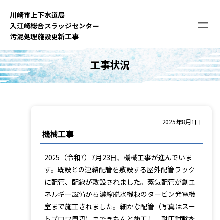
内
川崎市上下⽔道局
容
⼊江崎総合スラッジセンター
を
汚泥処理施設更新⼯事
ス
キ
工事状況
ッ
プ
2025年8月1日
機械工事
2025（令和7）7月23日、機械工事が進んでいま
す。既設との連絡配管を敷設する屋外配管ラック
に配管、配線が敷設されました。蒸気配管が創エ
ネルギー設備から濃縮脱水機棟のタービン発電機
室まで施工されました。細かな配管（写真はスー
トブロワ周辺）まできちんと施工し、耐圧試験を