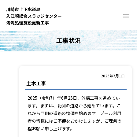
内
川崎市上下⽔道局
容
⼊江崎総合スラッジセンター
を
汚泥処理施設更新⼯事
ス
キ
工事状況
ッ
プ
2025年7月1日
土木工事
2025（令和7）年6月25日、外構工事を進めてい
ます。まずは、北側の道路から始めています。こ
れから西側の道路の整備を始めます。プール利用
者の皆様にはご不便をおかけしますが、ご理解の
程お願い申し上げます。