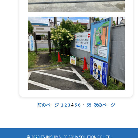
前のページ
1
2
3
4
5
6
…
55
次のページ
© 2023 TSUKISHIMA JFE AQUA SOLUTION CO.,LTD.