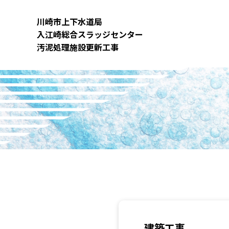
内
容
川崎市上下⽔道局
を
⼊江崎総合スラッジセンター
ス
汚泥処理施設更新⼯事
キ
ッ
プ
建築工事