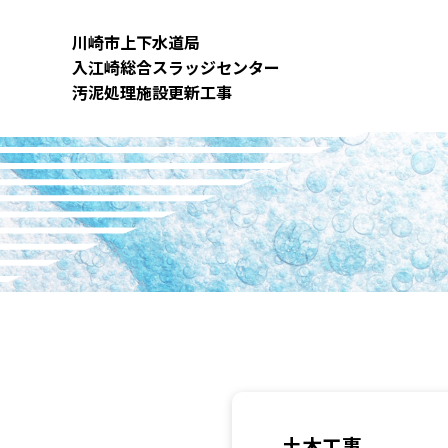
内
容
川崎市上下⽔道局
を
⼊江崎総合スラッジセンター
ス
汚泥処理施設更新⼯事
キ
ッ
プ
土木工事