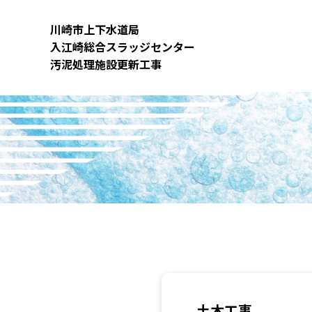
内
容
川崎市上下⽔道局
を
⼊江崎総合スラッジセンター
ス
汚泥処理施設更新⼯事
キ
ッ
プ
土木工事