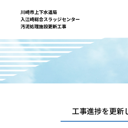
内
容
川崎市上下⽔道局
を
⼊江崎総合スラッジセンター
ス
汚泥処理施設更新⼯事
キ
ッ
プ
工事進捗を更新