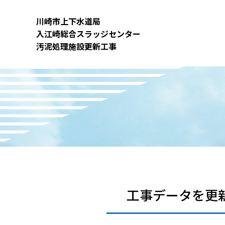
内
容
川崎市上下⽔道局
を
⼊江崎総合スラッジセンター
ス
汚泥処理施設更新⼯事
キ
ッ
プ
工事データを更