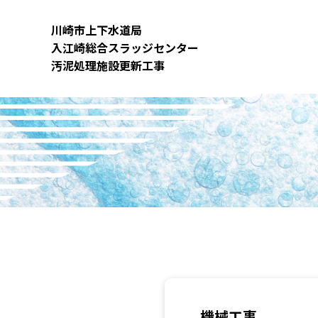
内
容
川崎市上下⽔道局
を
⼊江崎総合スラッジセンター
ス
汚泥処理施設更新⼯事
キ
ッ
プ
機械工事