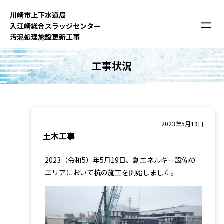
内
川崎市上下⽔道局
容
⼊江崎総合スラッジセンター
を
汚泥処理施設更新⼯事
ス
キ
工事状況
ッ
プ
2023年5月19日
土木工事
2023（令和5）年5月19日、創エネルギー設備の
エリアにおいて杭の施工を開始しました。